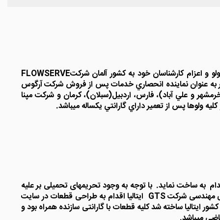
هدف ما همواره توسعه صنايع داخلي و حرکت به سوي ساخت داخل بوده است به همين منظور اين شرکت با تأسيس کارگاه تعميرات ولو و اعزام کارشناسان خود به کشور آلمان شرکتFLOWSERVE
حاضر به عنوان نماينده انحصاري خدمات پس از فروش شرکت آرگوس
ي دماوند، کازرون، صبا(خرمشهر و علي آباد)، فارس، اردبيل(سبلان)، کرمان و شرکت مپنا
م به ساخت نماید. با توجه به وجود تحریمهای تحمیلی بر علیه
جمهوری اسلامی ایران و عدم تامین قطعات از سوی شرکت زیمنس جهت شرکت مدیریت تولید برق گیلان این شرکت با همکاری کادر فنی مهندسی شرکت GTS ایتالیا اقدام به طراحی قطعات در سایت
ر ایتالیا ساخته شد کلیه قطعات با گارانتی سازنده همراه بود و
اضی میباشد.