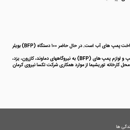
شرکت توریشیما به عنوان یکی از بزرگترین سازندگان پمپ در صنایع پمپ سازی جهان می باشد. این شرکت ژاپنی دارای ۱۰۰ سال سابقه ساخت پمپ های آب است. در حال حاضر ۱۰۰ دستگاه (BFP) بویلر
شرکت تکسا نیروی کرمان به عنوان نماینده انحصاری فروش و خدمات پس از فروش شرکت توریشیما در ایران فعال می باشد فروش پمپ و لوازم پمپ های (BFP) به نیروگاههای دماوند، کازرون، یزد،
 حضور سوپروایزر و تعمیر Discharge Casing پمپ های نیروگاه دماوند در محل کارخانه توریشیما از موارد همکاری شرکت تکسا نیروی کرمان
ندگی ها