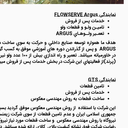
نمایندگی FLOWSERVE Argus
خدمات پس از فروش
تاميـن ولـو و قطعات ولو
تعمـير ولــوهـاي ARGUS
ARGUS و پس از گذراندن دوره هاي آموزشي موفق به کسب 
در خاورميانه ميب
(پرند)از فعاليتهاي اين شرکت در بخش خدمات پس از فروش ميباشد. کليه تجهيزات و لوازم مستقيماً از شرکت GUS
نمایندگی GTS
تامین قطعات
خدمات پس از فروش
ساخت قطعات به روش مهندسی معکوس
این شرکت با استفاده از روش مهندسی معکوس موفق گردید بسیاری
نیروگاه با روش مهندسی معکوس و ساخت قطعات مورد نیاز نیروگاه گ
رضایت شرکت فوق نشانه کیفیت بالای کالای ارائه شده میباشد. د