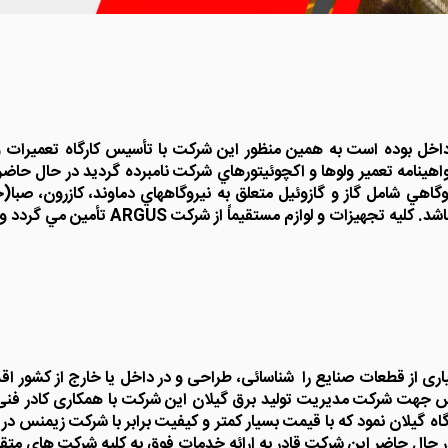
گواهينامه تعمير ولوها و اکچوئيتورهاي شرکت نامبرده گرديد در حال 
اشد. تعمير و راه اندازي بيش از ۱۰۰ عدد ولو نيروگاهي شامل گاز و گازوئيل متعلق به نيروگاهها
AR تأمين مي گردد و کليه ولوها پس از تعمير داراي گارانتي يکساله ميباشد.
 از قطعات صنایع را شناسائی، طراحی و در داخل یا خارج از کشور اقدا
یلان نمود که با قیمت بسیار کمتر و کیفیت برابر با شرکت زیمنس در کشو
ر حال حاضر این شرکت قادر به ارائه خدمات فوق به کلیه شرکت های متق