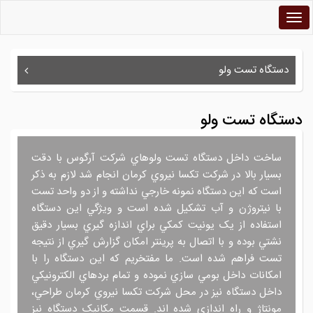
Toggle
navigation
رفتن
دستگاه تست ولو
به
محتوای
اصلی
دستگاه تست ولو
ساخت داخل دستگاه تست ولوهاي شرکت آرگوس با دقت
بسيار بالا در شرکت تکسا نيروي کرمان انجام شد لازم به ذکر
است که اين دستگاه نمونه خارجي نداشته و از دو واحد تست
با نيتروژن و آب تشکيل شده است و ويژگي اين دستگاه
استفاده از يک يونيت کمکي براي اندازه گيري بسيار دقيق
نشتي بوده و با اتصال به پرينتر امکان گزارش گيري از نتيجه
تست فراهم شده است. ما مفتخريم که اين دستگاه را با
امکانات داخل بومي سازي نموده و تمام بردهاي الکترونيکي
داخل دستگاه نيز در محل شرکت تکسا نيروي کرمان طراحي،
مونتاژ و راه اندازي شده اند. قسمت مکانيک دستگاه نيز